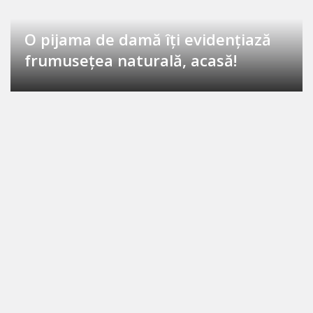
O pijama de damă îți evidențiază
frumusețea naturală, acasă!