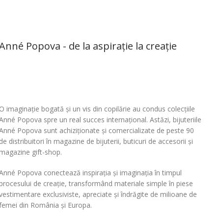
Anné Popova - de la aspirație la creație
O imaginație bogată și un vis din copilărie au condus colecțiile
Anné Popova spre un real succes internațional. Astăzi, bijuteriile
Anné Popova sunt achiziționate și comercializate de peste 90
de distribuitori în magazine de bijuterii, buticuri de accesorii și
magazine gift-shop.
Anné Popova conectează inspirația și imaginația în timpul
procesului de creație, transformând materiale simple în piese
vestimentare exclusiviste, apreciate și îndrăgite de milioane de
femei din România și Europa.