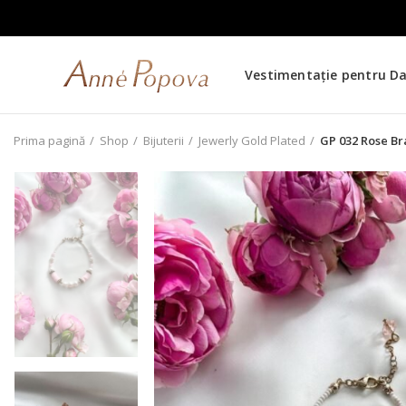
Vestimentație pentru D
Prima pagină
Shop
Bijuterii
Jewerly Gold Plated
GP 032 Rose Br