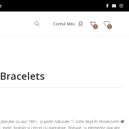
e
Contul Meu
0
0
Bracelets
ii placate cu aur 18K✨ și perle naturale 🤍 este deja în showroom 🕊️
 inele, brațări și cercei cu pantative, finisaje, și elemente placate