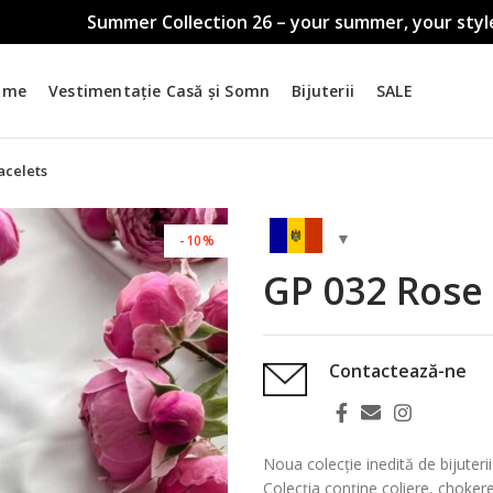
Summer Collection 26 – your summer, your styl
ame
Vestimentație Casă și Somn
Bijuterii
SALE
acelets
-10%
GP 032 Rose 
Contactează-ne
Noua colecție inedită de bijuter
Colecția conține coliere, chokere,