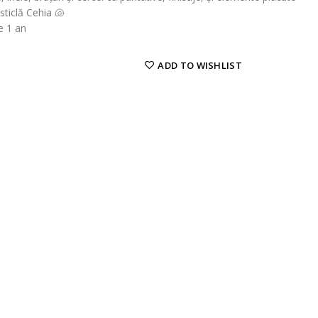
 sticlă Cehia 🐚
ie 1 an
ADD TO WISHLIST