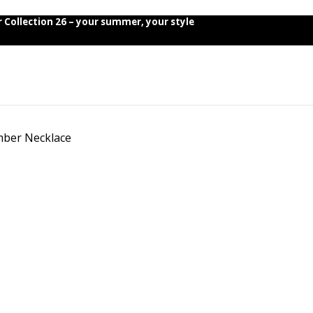
ollection 26 – your summer, your style
Summer Collection 26 – your summer, your style
ber Necklace