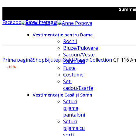
Summer C
Facebook
Email
Instagram
Vestimentație pentru Dame
Rochii
Bluze/Pulovere
Sacouri/Veste
Prima pagină
Shop
Bijuterii
Gold Plated Collection
GP 116 Am
Pantaloni
-10%
Fuste
Costume
Set-
cadou/Esarfe
Vestimentație Casă și Somn
Seturi
pijama
pantaloni
Seturi
pijama cu
sorți